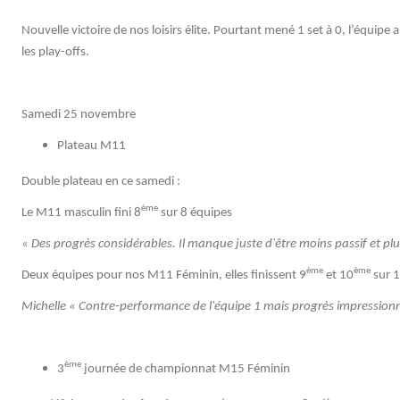
Nouvelle victoire de nos loisirs élite. Pourtant mené 1 set à 0, l’équip
les play-offs.
Samedi 25 novembre
Plateau M11
Double plateau en ce samedi :
ème
Le M11 masculin fini 8
sur 8 équipes
« Des progrès considérables. Il manque juste d'être moins passif et plu
ème
ème
Deux équipes pour nos M11 Féminin, elles finissent 9
et 10
sur 1
Michelle « Contre-performance de l'équipe 1 mais progrès impressionnan
ème
3
journée de championnat M15 Féminin