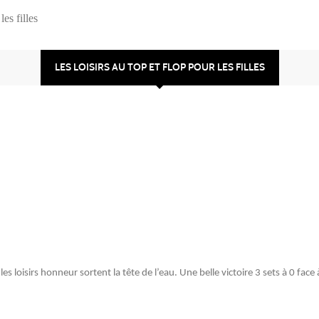
les filles
LES LOISIRS AU TOP ET FLOP POUR LES FILLES
, les loisirs honneur sortent la tête de l’eau. Une belle victoire 3 sets à 0 fac