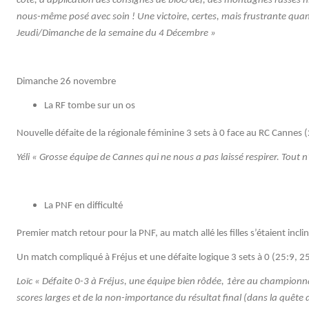
côté, d'application des consignes de bloc/def, des montagnes russes ni
nous-même posé avec soin ! Une victoire, certes, mais frustrante quand
Jeudi/Dimanche de la semaine
du
4
D
écembre »
Dimanche 26 novembre
La RF tombe sur un os
Nouvelle défaite de la régionale féminine 3 sets à 0 face au RC Cannes 
Yéli « Grosse équipe de Cannes qui ne nous a pas laissé respirer. Tout
La PNF en difficulté
Premier match retour pour la PNF, au match allé les filles s’étaient inclin
Un match compliqué à Fréjus et une défaite logique 3 sets à 0 (25:9, 2
Loïc « Défaite 0-3 à Fréjus, une équipe bien rôdée, 1ère au championna
scores larges et de la non-importance du résultat final (dans la quête d