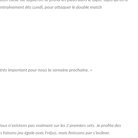
 facile sur lequel on se prend les pieds dans le tapis, tapis qu'on a
'entra
înement d
ès Lundi, pour attaquer le double match
h très important pour nous la semaine prochaine. »
us n'existons pas vraiment sur les 2 premiers sets. Je profite des
faisons jeu égale avec Fréjus, mais finissons par s'incliner.