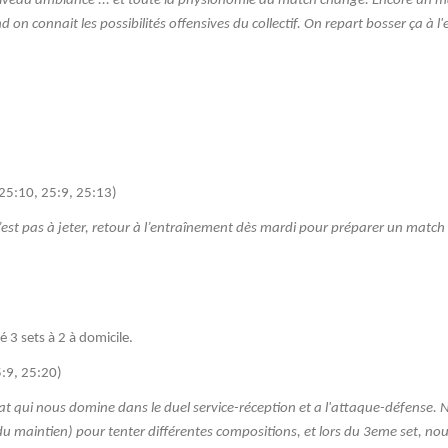
veau ambiance ... et toute la physionomie du match change. Encore un match
 on connait les possibilit
és offensives du collectif. On repart bosser
ça
à l
(25:10, 25:9, 25:13)
 n’est pas à jeter, retour à l’entraînement dès mardi pour préparer un matc
é 3 sets à 2 à domicile.
5:9, 25:20)
t qui nous domine dans le duel service-réception et a l'attaque-défense. No
u maintien) pour tenter différentes compositions, et lors du 3eme set, nous 