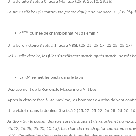
Une défaite 3 sets à 0 face à Monaco (25:9, 25:12, 28:26)
Laure « Défaite 3/0 contre une grosse équipe de Monaco. 25/09 (équip
ème
4
journée de championnat M18 Féminin
Une belle victoire 3 sets à 1 face à VBSL (25:21, 25:17, 22:25, 25:17)
Yéli « Belle victoire, les filles s’améliorent match après match, de trè
La RM se met les pieds dans le tapis
Déplacement de la Régionale Masculine à Antibes.
Après la victoire face à Ste Maxime, les hommes d’Antho doivent confi
Une victoire dans la douleur 3 sets à 2 (25:27, 25:22, 26:28, 25:20, 10
Antho « Sur le papier, des rumeurs de droite et de gauche, et au regard 
25:22, 26:28, 25:20, 10:15), bien loin du match qu'on aurait pu entre