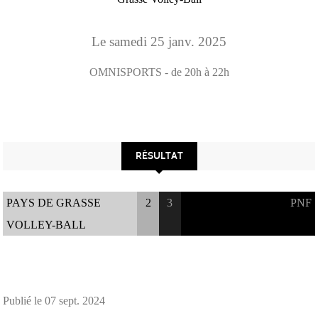
Le
samedi
25
janv.
2025
OMNISPORTS
- de 20h à 22h
RÉSULTAT
PAYS DE GRASSE
2
3
PNF
VOLLEY-BALL
Publié le
07 sept. 2024