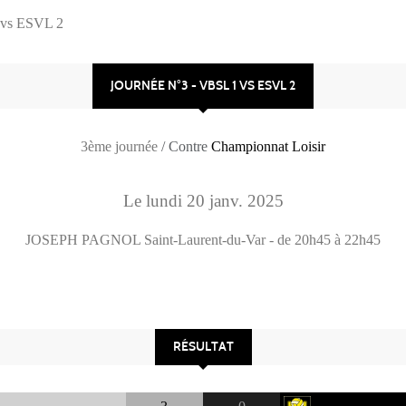
 vs ESVL 2
JOURNÉE N°3 - VBSL 1 VS ESVL 2
3ème journée
/ Contre
Championnat Loisir
Le
lundi
20
janv.
2025
JOSEPH PAGNOL
Saint-Laurent-du-Var
- de 20h45 à 22h45
RÉSULTAT