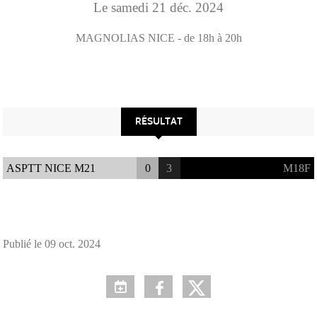
Le
samedi
21
déc.
2024
MAGNOLIAS
NICE
- de 18h à 20h
RÉSULTAT
ASPTT NICE M21
0
3
M18F
Publié le
09 oct. 2024